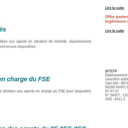
Lire la suite
Offre parten
Ingénieurs 
és
Lire la suite
ées aux agents en situation de mobilité, régulièrement
sont encore disponibles.
INTEFP
Établissement 
en charge du FSE
caractère admi
Sain Bel - BP 
69280 MARCY L
ions dédiées aux agents en charge du FSE pour lesquelles
87 47 47
N° SIRET : 13
APE : 8411 Z