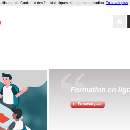
tilisation de Cookies à des fins statistiques et de personnalisation.
En savoir plus
Formation en lign
Une nouvelle for
destination des 
En savoir plus
l'instruction DG
Sensibilisation transition é
énergétiques des bâtiment